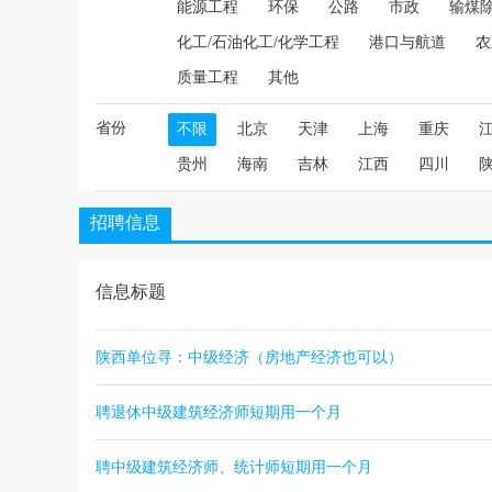
能源工程
环保
公路
市政
输煤
化工/石油化工/化学工程
港口与航道
农
质量工程
其他
省份
不限
北京
天津
上海
重庆
贵州
海南
吉林
江西
四川
招聘信息
信息标题
陕西单位寻：中级经济（房地产经济也可以）
聘退休中级建筑经济师短期用一个月
聘中级建筑经济师、统计师短期用一个月