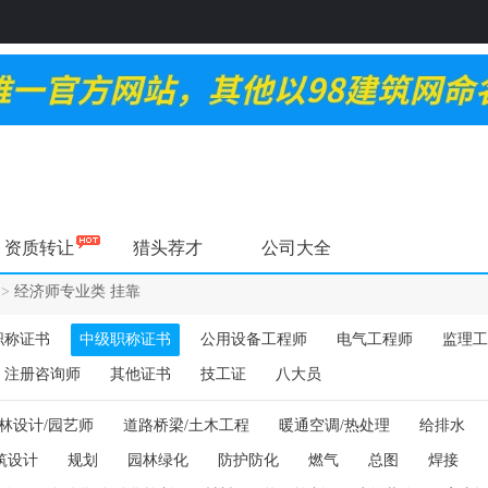
资质转让
猎头荐才
公司大全
>
经济师专业类 挂靠
职称证书
中级职称证书
公用设备工程师
电气工程师
监理工
注册咨询师
其他证书
技工证
八大员
林设计/园艺师
道路桥梁/土木工程
暖通空调/热处理
给排水
筑设计
规划
园林绿化
防护防化
燃气
总图
焊接