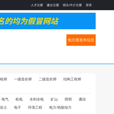
人才注册
建企注册
猎头/中介注册
登录
免注册发布信息
程师
一级造价师
二级造价师
结构工程师
电气
机电
水利水电
矿山
照明
通信
岩土
电子
环境工程
电力/热能动力