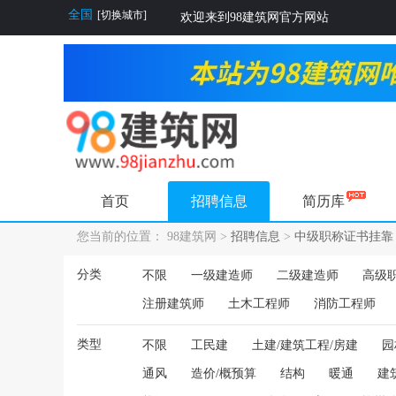
全国
[切换城市]
欢迎来到98建筑网官方网站
首页
招聘信息
简历库
您当前的位置： 98建筑网 >
招聘信息
>
中级职称证书挂靠
分类
不限
一级建造师
二级建造师
高级
注册建筑师
土木工程师
消防工程师
类型
不限
工民建
土建/建筑工程/房建
园
通风
造价/概预算
结构
暖通
建