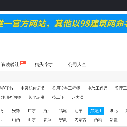
资质转让
猎头荐才
公司大全
职称证书
中级职称证书
公用设备工程师
电气工程师
监理工
注册咨询师
其他证书
技工证
八大员
江苏
安徽
广东
浙江
福建
辽宁
黑龙江
湖北
陕西
山西
山东
青海
宁夏
内蒙古
西藏
新疆