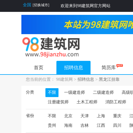
全国
[切换城市]
欢迎来到98建筑网官方网站
首页
招聘信息
简历库
您当前的位置： 98建筑网 >
招聘信息
>
黑龙江挂靠
分类
不限
一级建造师
二级建造师
高级
注册建筑师
土木工程师
消防工程师
省份
不限
北京
天津
上海
重庆
贵州
海南
吉林
江西
四川