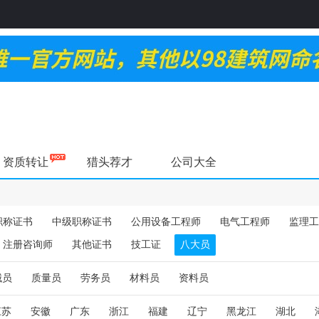
资质转让
猎头荐才
公司大全
职称证书
中级职称证书
公用设备工程师
电气工程师
监理工
注册咨询师
其他证书
技工证
八大员
械员
质量员
劳务员
材料员
资料员
江苏
安徽
广东
浙江
福建
辽宁
黑龙江
湖北