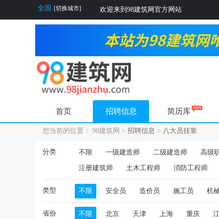
全国
[切换城市]
欢迎来到98建筑网官方网站
首页
招聘信息
简历库
您当前的位置： 98建筑网 >
招聘信息
>
八大员挂靠
分类
不限
一级建造师
二级建造师
高级
注册建筑师
土木工程师
消防工程师
类型
不限
安全员
造价员
施工员
机
省份
不限
北京
天津
上海
重庆