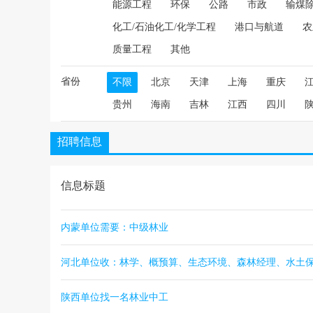
能源工程
环保
公路
市政
输煤
化工/石油化工/化学工程
港口与航道
农
质量工程
其他
省份
不限
北京
天津
上海
重庆
贵州
海南
吉林
江西
四川
招聘信息
信息标题
内蒙单位需要：中级林业
河北单位收：林学、概预算、生态环境、森林经理、水土
陕西单位找一名林业中工