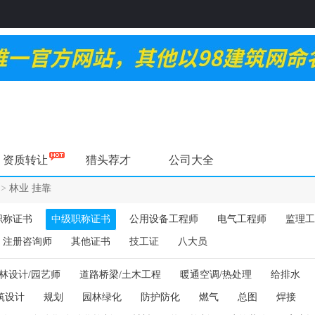
资质转让
猎头荐才
公司大全
>
林业 挂靠
职称证书
中级职称证书
公用设备工程师
电气工程师
监理工
注册咨询师
其他证书
技工证
八大员
林设计/园艺师
道路桥梁/土木工程
暖通空调/热处理
给排水
筑设计
规划
园林绿化
防护防化
燃气
总图
焊接