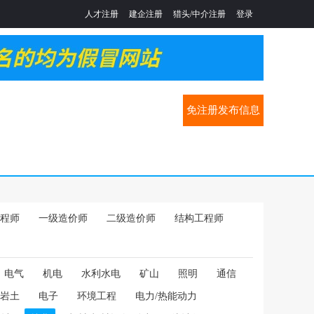
人才注册
建企注册
猎头/中介注册
登录
免注册发布信息
程师
一级造价师
二级造价师
结构工程师
电气
机电
水利水电
矿山
照明
通信
岩土
电子
环境工程
电力/热能动力