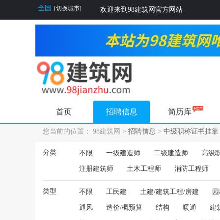
全国
[切换城市]
欢迎来到98建筑网官方网站
首页
招聘信息
简历库
您当前的位置： 98建筑网 >
招聘信息
>
中级职称证书挂靠
分类
不限
一级建造师
二级建造师
高级
注册建筑师
土木工程师
消防工程师
类型
不限
工民建
土建/建筑工程/房建
园
通风
造价/概预算
结构
暖通
建