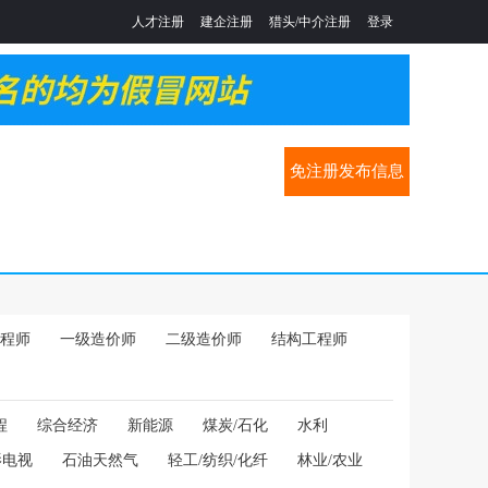
人才注册
建企注册
猎头/中介注册
登录
免注册发布信息
程师
一级造价师
二级造价师
结构工程师
程
综合经济
新能源
煤炭/石化
水利
影电视
石油天然气
轻工/纺织/化纤
林业/农业