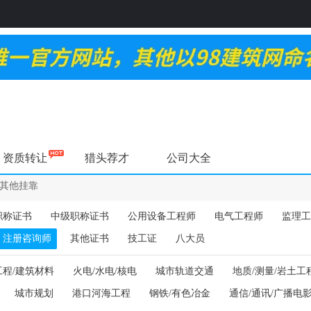
资质转让
猎头荐才
公司大全
其他挂靠
职称证书
中级职称证书
公用设备工程师
电气工程师
监理工
注册咨询师
其他证书
技工证
八大员
工程/建筑材料
火电/水电/核电
城市轨道交通
地质/测量/岩土工
城市规划
港口河海工程
钢铁/有色冶金
通信/通讯/广播电