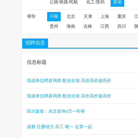
公路/铁路/民航
化工/医药
其他
省份
不限
北京
天津
上海
重庆
贵州
海南
吉林
江西
四川
招聘信息
信息标题
现成单位聘咨询师 配合社保 高价高价超高价
现成单位聘咨询师 配合社保 高价高价超高价
四川直签：水文咨询4万一年呀
成都 注册动力 高工 唯一 证章一起