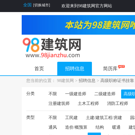
全国
[切换城市]
欢迎来到98建筑网官方网站
首页
招聘信息
简历库
您当前的位置： 98建筑网 >
招聘信息
>
高级职称证书挂靠
分类
不限
一级建造师
二级建造师
高级
注册建筑师
土木工程师
消防工程师
类型
不限
工民建
土建/建筑工程/房建
园
通风
造价/概预算
结构
暖通
建