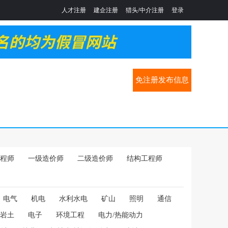
人才注册
建企注册
猎头/中介注册
登录
免注册发布信息
程师
一级造价师
二级造价师
结构工程师
电气
机电
水利水电
矿山
照明
通信
岩土
电子
环境工程
电力/热能动力