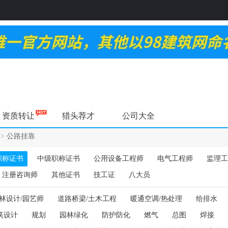
资质转让
猎头荐才
公司大全
>
公路挂靠
职称证书
中级职称证书
公用设备工程师
电气工程师
监理工
注册咨询师
其他证书
技工证
八大员
林设计/园艺师
道路桥梁/土木工程
暖通空调/热处理
给排水
筑设计
规划
园林绿化
防护防化
燃气
总图
焊接