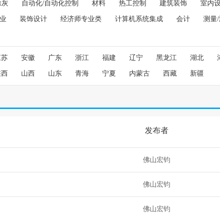
除灰
自动化/自动化控制
材料
热工控制
建筑装饰
室内
业
装饰设计
经济师专业类
计算机系统集成
会计
测量
江苏
安徽
广东
浙江
福建
辽宁
黑龙江
湖北
陕西
山西
山东
青海
宁夏
内蒙古
西藏
新疆
发布者
佛山宏钧
佛山宏钧
佛山宏钧