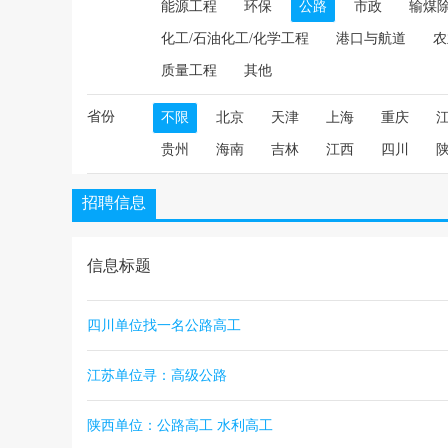
能源工程
环保
公路
市政
输煤
化工/石油化工/化学工程
港口与航道
农
质量工程
其他
省份
不限
北京
天津
上海
重庆
贵州
海南
吉林
江西
四川
招聘信息
信息标题
四川单位找一名公路高工
江苏单位寻：高级公路
陕西单位：公路高工 水利高工